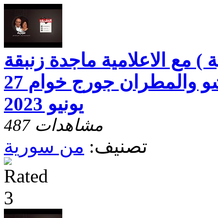
) مع الاعلامية ماجدة زنبقة
والقس د. فؤاد رشو والمطران جورج خوام 27
يونيو 2023
487 مشاهدات
تصنيف:
من سورية