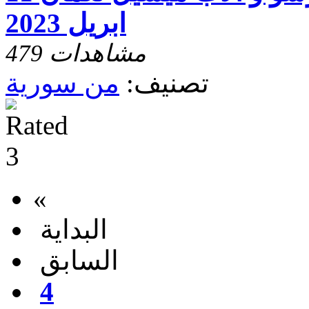
ابريل 2023
479 مشاهدات
تصنيف:
من سورية
«
البداية
السابق
4