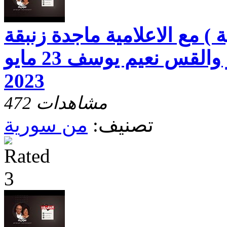
) مع الاعلامية ماجدة زنبقة
والقس د. فؤاد رشو والقس نعيم يوسف 23 مايو
2023
472 مشاهدات
تصنيف:
من سورية