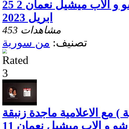
والقس د. فؤاد رشو و الاب ميشيل نعمان 2 25
ابريل 2023
453 مشاهدات
تصنيف:
من سورية
) مع الاعلامية ماجدة زنبقة
والقس د. فؤاد رشو و الاب ميشيل نعمان 11