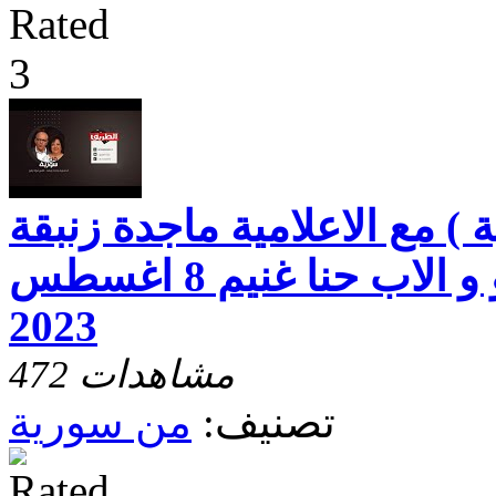
) مع الاعلامية ماجدة زنبقة
والقس د. فؤاد رشو و الاب حنا غنيم 8 اغسطس
2023
472 مشاهدات
تصنيف:
من سورية