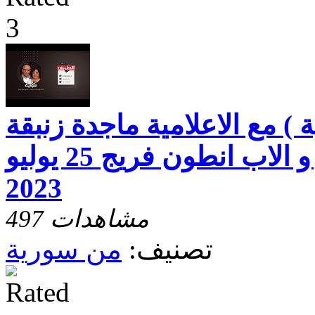
) مع الاعلامية ماجدة زنبقة
والقس د. فؤاد رشو و الاب انطون فريج 25 يوليو
2023
497 مشاهدات
تصنيف:
من سورية