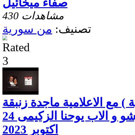
صفاء ميخائيل
430 مشاهدات
تصنيف:
من سورية
) مع الاعلامية ماجدة زنبقة
والقس د. فؤاد رشو و الاب يوحنا الزكيمى 24
اكتوبر 2023