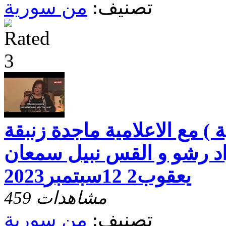
تصنيف:
من سورية
) مع الاعلامية ماجدة زنبقة
اد رشو و القس نبيل سمعان
يعقوب2 12سبتمبر2023
459 مشاهدات
تصنيف:
من سورية