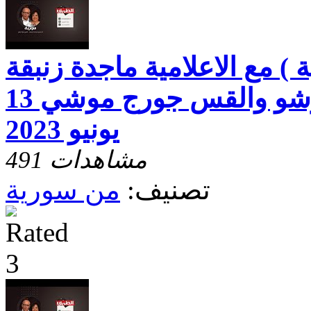
) مع الاعلامية ماجدة زنبقة
والقس د. فؤاد رشو والقس جورج موشي 13
يونيو 2023
491 مشاهدات
تصنيف:
من سورية