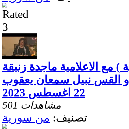
) مع الاعلامية ماجدة زنبقة
و القس نبيل سمعان يعقوب
22 اغسطس 2023
501 مشاهدات
تصنيف:
من سورية