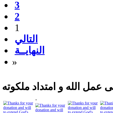
3
2
1
التالي
النهايــة
»
 عمل الله و امتداد ملكوته
"