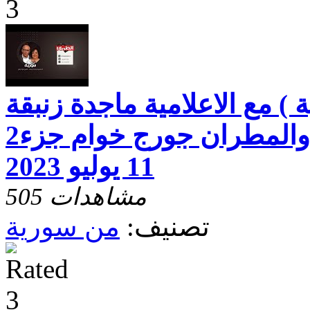
) مع الاعلامية ماجدة زنبقة
والقس د. فؤاد رشو والمطران جورج خوام جزء2
11 يوليو 2023
505 مشاهدات
تصنيف:
من سورية