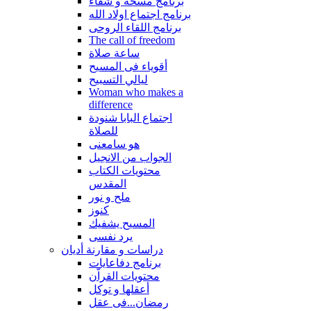
برنامج مسحة و شفاء
برنامج اجتماع اولاد الله
برنامج اللقاء الروحى
The call of freedom
ساعة صلاة
أقوياء فى المسيح
ليالي التسبيح
Woman who makes a
difference
اجتماع البابا شنودة
للصلاة
هو سامعنى
الجواب من الانجيل
محتويات الكتاب
المقدس
ملح و نور
كنوز
المسيح يشفيك
يرد نفسى
دراسات و مقارنة أديان
برنامج دفاعايات
محتويات القراّن
أعقلها و توكل
رمضان...فى عقل