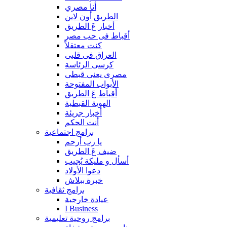
أنا مصري
الطريق أون لاين
أخبار عَ الطريق
أقباط فى حب مصر
كنت معتقلاً
العراق فى قلبى
كرسى الرئاسة
مصرى يعنى قبطى
الأبواب المفتوحة
أقباط عَ الطريق
الهوية القبطية
أخبار جريئة
أنت الحكم
برامج اجتماعية
يا رب أرحم
ضيف عَ الطريق
أسأل و مليكة يُجيب
دعوا الأولاد
خبرة ببلاش
برامج ثقافية
عيادة خارجية
I Business
برامج روحية تعليمية