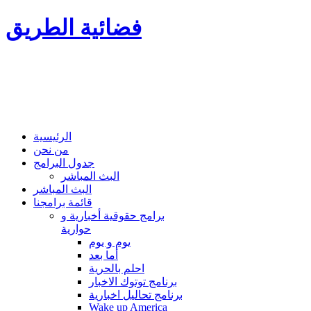
فضائية الطريق
الرئيسية
من نحن
جدول البرامج
البث المباشر
البث المباشر
قائمة برامجنا
برامج حقوقية أخبارية و
حوارية
يوم و يوم
أما بعد
احلم بالحرية
برنامج توتوك الاخبار
برنامج تحاليل اخبارية
Wake up America