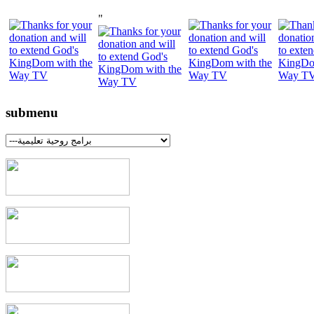
"
submenu