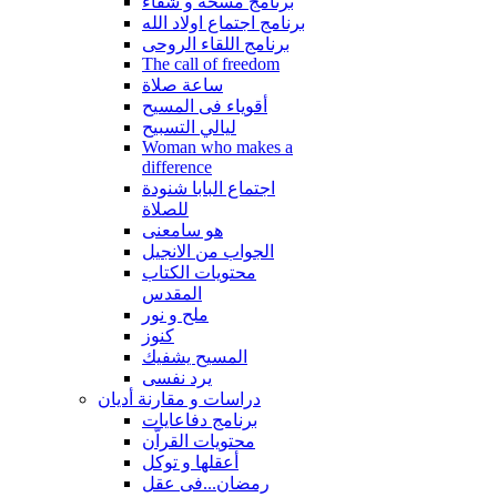
برنامج مسحة و شفاء
برنامج اجتماع اولاد الله
برنامج اللقاء الروحى
The call of freedom
ساعة صلاة
أقوياء فى المسيح
ليالي التسبيح
Woman who makes a
difference
اجتماع البابا شنودة
للصلاة
هو سامعنى
الجواب من الانجيل
محتويات الكتاب
المقدس
ملح و نور
كنوز
المسيح يشفيك
يرد نفسى
دراسات و مقارنة أديان
برنامج دفاعايات
محتويات القراّن
أعقلها و توكل
رمضان...فى عقل