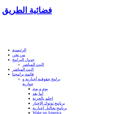
فضائية الطريق
الرئيسية
من نحن
جدول البرامج
البث المباشر
البث المباشر
قائمة برامجنا
برامج حقوقية أخبارية و
حوارية
يوم و يوم
أما بعد
احلم بالحرية
برنامج توتوك الاخبار
برنامج تحاليل اخبارية
Wake up America