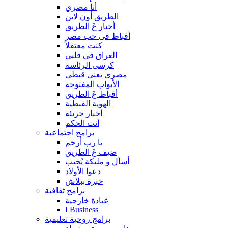
أنا مصري
الطريق أون لاين
أخبار عَ الطريق
أقباط فى حب مصر
كنت معتقلاً
العراق فى قلبى
كرسى الرئاسة
مصرى يعنى قبطى
الأبواب المفتوحة
أقباط عَ الطريق
الهوية القبطية
أخبار جريئة
أنت الحكم
برامج اجتماعية
يا رب أرحم
ضيف عَ الطريق
أسأل و مليكة يُجيب
دعوا الأولاد
خبرة ببلاش
برامج ثقافية
عيادة خارجية
I Business
برامج روحية تعليمية