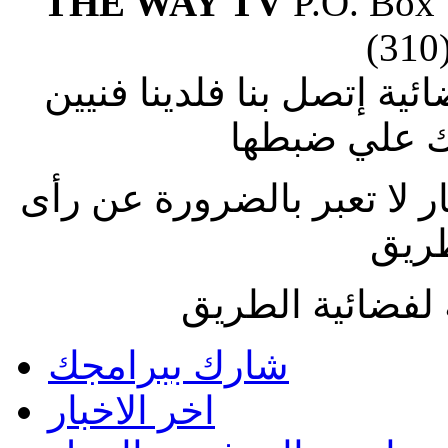
THE WAY TV
P.O. Box
(310
ة إتصل بنا فلدينا فنيين
 علي ضبطها
ار لا تعبر بالضرورة عن رأى
طريق
لفضائية الطريق
شارك ببرامجك
اخر الاخبار