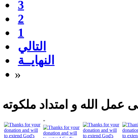
3
2
1
التالي
النهايــة
»
 عمل الله و امتداد ملكوته
"