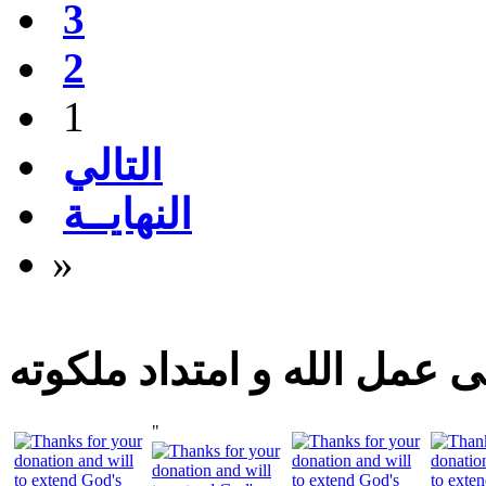
3
2
1
التالي
النهايــة
»
 عمل الله و امتداد ملكوته
"