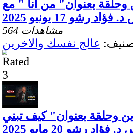
وحلقة بعنوان" من أنا " مع
فؤاد رشو 17 يونيو 2025
564 مشاهدات
صنيف:
عالج نفسك والاخرين
ن وحلقة بعنوان" كيف تبني
ؤاد رشو 20 مايو 2025