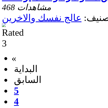
468 مشاهدات
صنيف:
عالج نفسك والاخرين
«
البداية
السابق
5
4