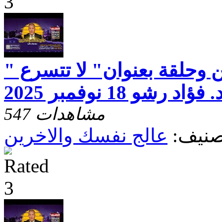
 وحلقة بعنوان" لا تتسرع "
رشو 18 نوفمبر 2025
547 مشاهدات
صنيف:
عالج نفسك والاخرين