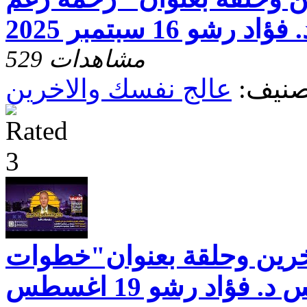
و 16 سبتمبر 2025
529 مشاهدات
صنيف:
عالج نفسك والاخرين
خرين وحلقة بعنوان"خطوات
النجاح.. " مع القس د. فؤاد رشو 19 اغسطس