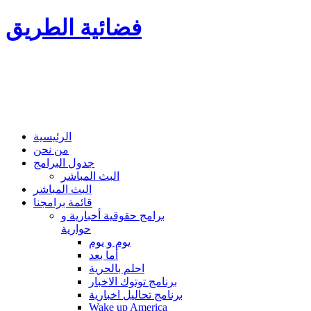
فضائية الطريق
الرئيسية
من نحن
جدول البرامج
البث المباشر
البث المباشر
قائمة برامجنا
برامج حقوقية أخبارية و
حوارية
يوم و يوم
أما بعد
احلم بالحرية
برنامج توتوك الاخبار
برنامج تحاليل اخبارية
Wake up America