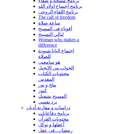
برنامج مسحة و شفاء
برنامج اجتماع اولاد الله
برنامج اللقاء الروحى
The call of freedom
ساعة صلاة
أقوياء فى المسيح
ليالي التسبيح
Woman who makes a
difference
اجتماع البابا شنودة
للصلاة
هو سامعنى
الجواب من الانجيل
محتويات الكتاب
المقدس
ملح و نور
كنوز
المسيح يشفيك
يرد نفسى
دراسات و مقارنة أديان
برنامج دفاعايات
محتويات القراّن
أعقلها و توكل
رمضان...فى عقل