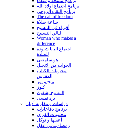
برنامج مسحة و شفاء
برنامج اجتماع اولاد الله
برنامج اللقاء الروحى
The call of freedom
ساعة صلاة
أقوياء فى المسيح
ليالي التسبيح
Woman who makes a
difference
اجتماع البابا شنودة
للصلاة
هو سامعنى
الجواب من الانجيل
محتويات الكتاب
المقدس
ملح و نور
كنوز
المسيح يشفيك
يرد نفسى
دراسات و مقارنة أديان
برنامج دفاعايات
محتويات القراّن
أعقلها و توكل
رمضان...فى عقل