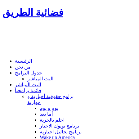
فضائية الطريق
الرئيسية
من نحن
جدول البرامج
البث المباشر
البث المباشر
قائمة برامجنا
برامج حقوقية أخبارية و
حوارية
يوم و يوم
أما بعد
احلم بالحرية
برنامج توتوك الاخبار
برنامج تحاليل اخبارية
Wake up America