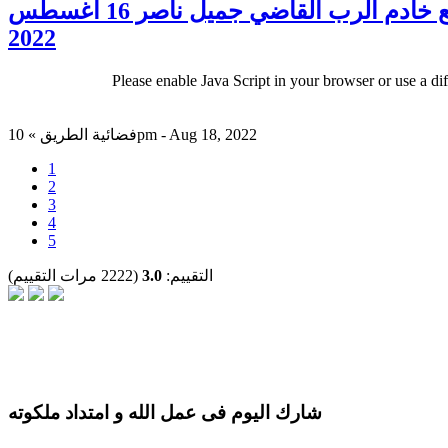
كنوز مخفيّه "عشرة عوارض للمؤمن الضعيف الجزء الثانى" مع خادم الرب القاضي جميل ناصر 16 اغسطس
2022
Please enable Java Script in your browser or use a di
فضائية الطريق » 10pm - Aug 18, 2022
1
2
3
4
5
التقييم:
3.0
(2222 مرات التقييم)
شارك اليوم فى عمل الله و امتداد ملكوته