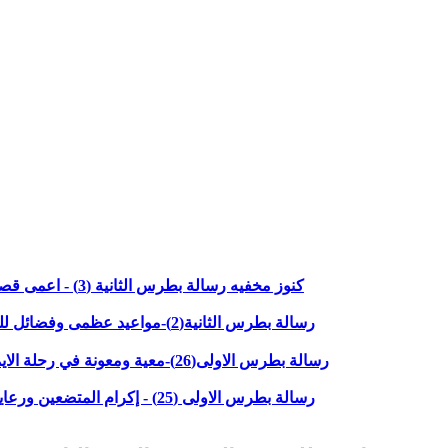
كنوز مخفيه رسالة بطرس الثانية (3) - اعمى قصير البصر -الاصحاح الاول الاعداد 8 -11)مع القاضي جميل ناصر
رسالة بطرس الثانية(2)-مواعيد عظمى وفضائل للحياة العملية-الاصحاح الاول الاعداد 4-7مع القاضي جميل ناصر
"رسالة بطرس الاولى(26)-معية ومعونة في رحلة الايمان - الاصحاح الخامس الاعداد 8-14"مع القاضي جميل ناصر
"رسالة بطرس الاولى (25) - إكرام المتضعين ورعايتهم - الاصحاح الخامس الاعداد 5- 7" مع القاضي جميل ناصر