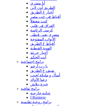
أنا مصري
الطريق أون لاين
أخبار عَ الطريق
أقباط فى حب مصر
كنت معتقلاً
العراق فى قلبى
كرسى الرئاسة
مصرى يعنى قبطى
الأبواب المفتوحة
أقباط عَ الطريق
الهوية القبطية
أخبار جريئة
أنت الحكم
برامج اجتماعية
يا رب أرحم
ضيف عَ الطريق
أسأل و مليكة يُجيب
دعوا الأولاد
خبرة ببلاش
برامج ثقافية
عيادة خارجية
I Business
برامج روحية تعليمية