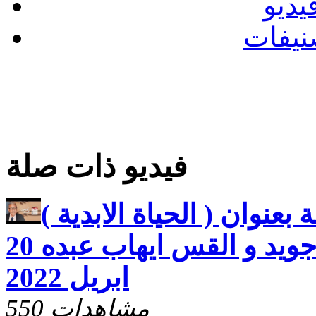
يديو
نيفات
فيديو ذات صلة
بعنوان ( الحياة الابدية )
مع القس فتحى جويد و القس ايهاب عبده 20
ابريل 2022
550 مشاهدات