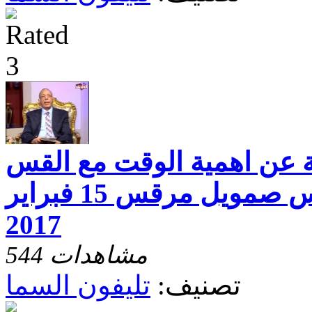
ة عن اهمية الوقت مع القس
فتحى جوده والقس صمويل مرقس 15 فبراير
2017
544 مشاهدات
تصنيف:
تليفون السما