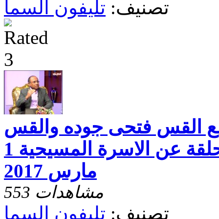
تصنيف:
تليفون السما
مع القس فتحى جوده والقس
صمويل مرقس وحلقة عن الاسرة المسيحية 1
مارس 2017
553 مشاهدات
تصنيف:
تليفون السما