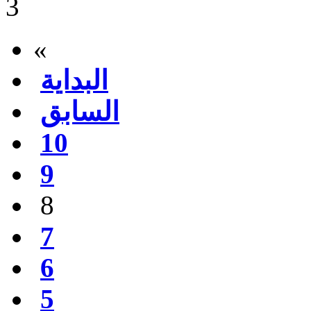
«
البداية
السابق
10
9
8
7
6
5