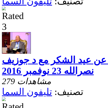
تصنيف:
تليفون السما
 عن عيد الشكر مع د جوزيف
نصرالله 23 نوفمبر 2016
279 مشاهدات
تصنيف:
تليفون السما