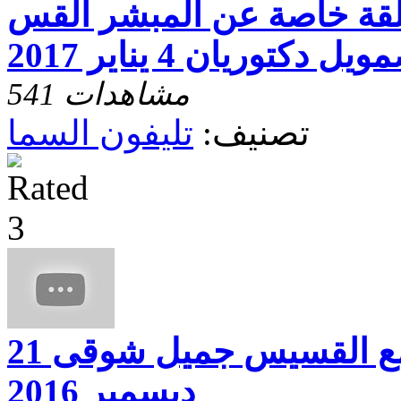
لقة خاصة عن المبشر القس
يل دكتوريان 4 يناير 2017
541 مشاهدات
تصنيف:
تليفون السما
تليفون السما مع القسيس جميل شوقى 21
ديسمبر 2016