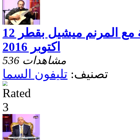
تليفون السماء وحلقة مع المرنم ميشيل بقطر 12
اكتوبر 2016
536 مشاهدات
تصنيف:
تليفون السما