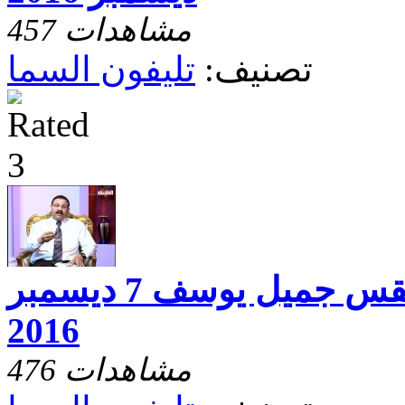
457 مشاهدات
تصنيف:
تليفون السما
تليفون السماء مع القس جميل يوسف 7 ديسمبر
2016
476 مشاهدات