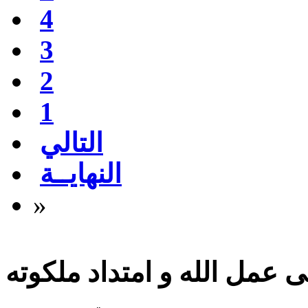
4
3
2
1
التالي
النهايــة
»
 عمل الله و امتداد ملكوته