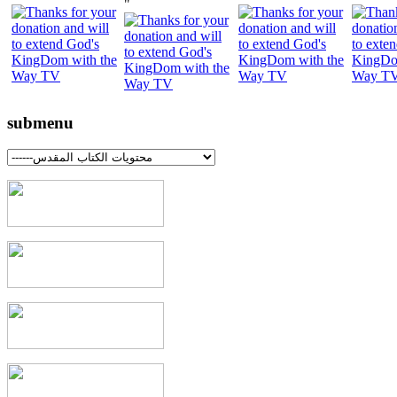
"
submenu