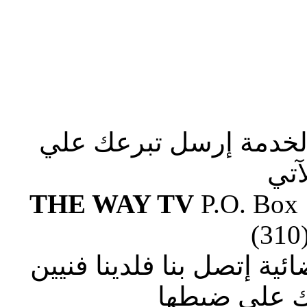
الخدمة إرسل تبرعك علي
آتي
THE WAY TV
P.O. Box
(310
ة إتصل بنا فلدينا فنيين
 علي ضبطها