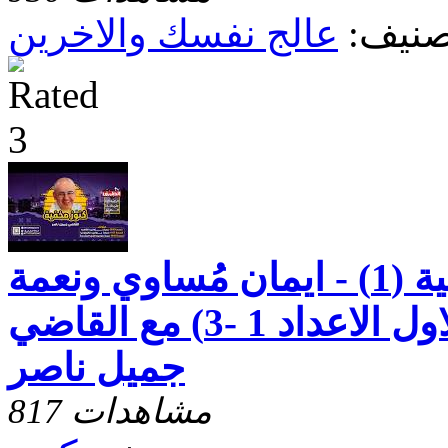
صنيف:
عالج نفسك والاخرين
رسالة بطرس الثانية (1) - ايمان مُساوي ونعمة
الهيّة - الاصحاح الاول الاعداد 1 -3) مع القاضي
جميل ناصر
817 مشاهدات