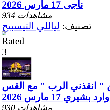
ناجى 17 مارس 2026
934 مشاهدات
تصنيف:
لياللي التيسبيح
 " انقذني الرب " مع القس
يري 17 مارس 2026
930 مشاهدات