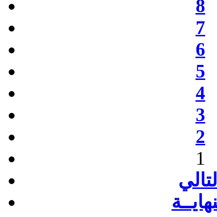
8
7
6
5
4
3
2
1
لتالي
نهايــة