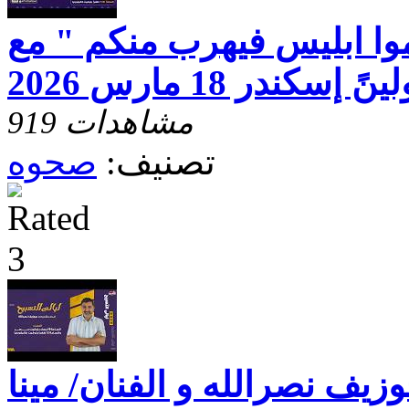
وا ابليس فيهرب منكم " مع
كندر 18 مارس 2026
919 مشاهدات
تصنيف:
صحوه
وزيف نصرالله و الفنان/ مينا