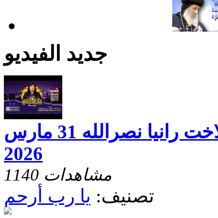
جديد الفيديو
يارب ارحم مع الاخت رانيا نصرالله 31 مارس
2026
1140 مشاهدات
تصنيف:
يا رب أرحم