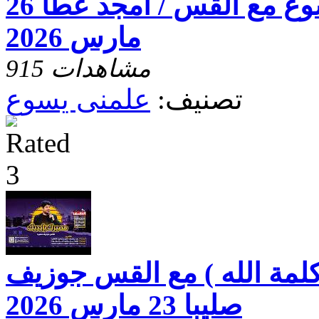
برنامج علمنى يسوع مع القس / امجد عطا 26
مارس 2026
915 مشاهدات
تصنيف:
علمنى يسوع
لمة الله ) مع القس جوزيف
صليبا 23 مارس 2026