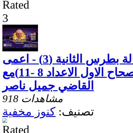
كنوز مخفيه رسالة بطرس الثانية (3) - اعمى
قصير البصر -الاصحاح الاول الاعداد 8 -11)مع
القاضي جميل ناصر
918 مشاهدات
تصنيف:
كنوز مخفية