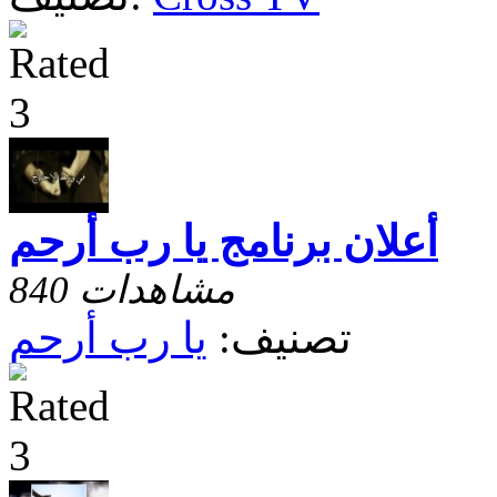
أعلان برنامج يا رب أرحم
840 مشاهدات
تصنيف:
يا رب أرحم