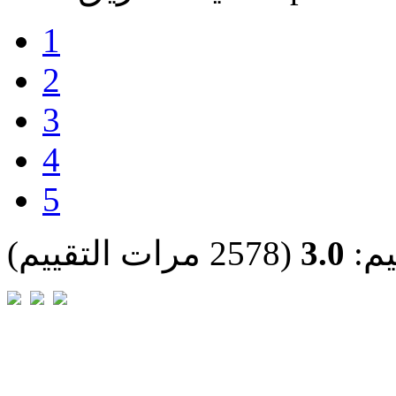
1
2
3
4
5
يم:
3.0
(2578 مرات التقييم)