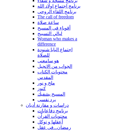
برنامج مسحة و شفاء
برنامج اجتماع اولاد الله
برنامج اللقاء الروحى
The call of freedom
ساعة صلاة
أقوياء فى المسيح
ليالي التسبيح
Woman who makes a
difference
اجتماع البابا شنودة
للصلاة
هو سامعنى
الجواب من الانجيل
محتويات الكتاب
المقدس
ملح و نور
كنوز
المسيح يشفيك
يرد نفسى
دراسات و مقارنة أديان
برنامج دفاعايات
محتويات القراّن
أعقلها و توكل
رمضان...فى عقل