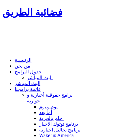
فضائية الطريق
الرئيسية
من نحن
جدول البرامج
البث المباشر
البث المباشر
قائمة برامجنا
برامج حقوقية أخبارية و
حوارية
يوم و يوم
أما بعد
احلم بالحرية
برنامج توتوك الاخبار
برنامج تحاليل اخبارية
Wake up America