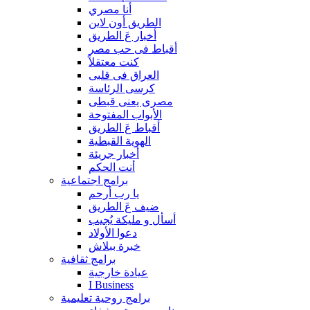
أنا مصري
الطريق أون لاين
أخبار عَ الطريق
أقباط فى حب مصر
كنت معتقلاً
العراق فى قلبى
كرسى الرئاسة
مصرى يعنى قبطى
الأبواب المفتوحة
أقباط عَ الطريق
الهوية القبطية
أخبار جريئة
أنت الحكم
برامج اجتماعية
يا رب أرحم
ضيف عَ الطريق
أسأل و مليكة يُجيب
دعوا الأولاد
خبرة ببلاش
برامج ثقافية
عيادة خارجية
I Business
برامج روحية تعليمية