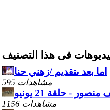
ديوهات فى هذا التصنيف
اما بعد ىتقديم /زهني حنا
595 مشاهدات
صور - حلقة 21 يونيو
1156 مشاهدات