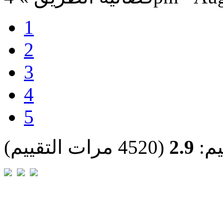
1
2
3
4
5
يم:
2.9
(4520 مرات التقييم)