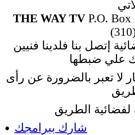
آتي
THE WAY TV
P.O. Box
(310
ة إتصل بنا فلدينا فنيين
 علي ضبطها
ار لا تعبر بالضرورة عن رأى
طريق
لفضائية الطريق
شارك ببرامجك