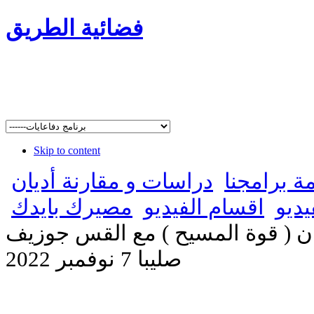
فضائية الطريق
Skip to content
مة برامجنا
دراسات و مقارنة أديان
يديو
اقسام الفيديو
مصيرك بايدك
ن ( قوة المسيح ) مع القس جوزيف
صليبا 7 نوفمبر 2022