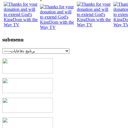
"
submenu