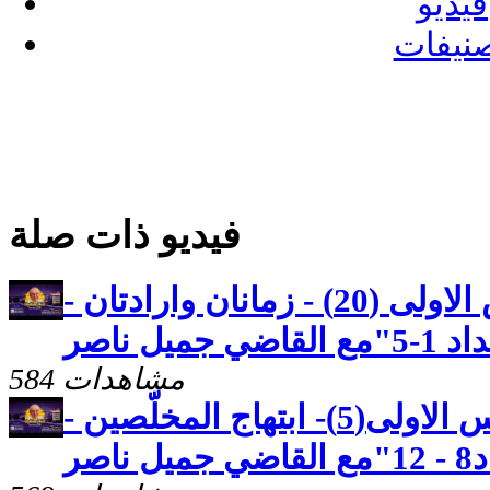
فيديو
نيفات
فيديو ذات صلة
كنوز مخفيه"رسالة بطرس الاولى (20) - زمانان وارادتان -
يل ناصر
584 مشاهدات
كنوز مخفيه "رسالة بطرس الاولى(5)- ابتهاج المخلّصين -
صر