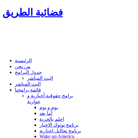
فضائية الطريق
الرئيسية
من نحن
جدول البرامج
البث المباشر
البث المباشر
قائمة برامجنا
برامج حقوقية أخبارية و
حوارية
يوم و يوم
أما بعد
احلم بالحرية
برنامج توتوك الاخبار
برنامج تحاليل اخبارية
Wake up America