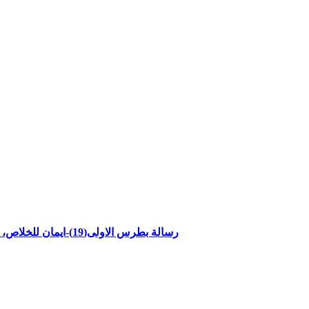
"رسالة بطرس الاولى(19)-ايمان للخلاص، وماء للدينونة - الاصحاح الثالث الاعداد20-22"مع القاضي جميل ناصر