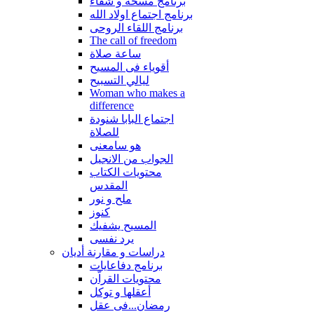
برنامج مسحة و شفاء
برنامج اجتماع اولاد الله
برنامج اللقاء الروحى
The call of freedom
ساعة صلاة
أقوياء فى المسيح
ليالي التسبيح
Woman who makes a
difference
اجتماع البابا شنودة
للصلاة
هو سامعنى
الجواب من الانجيل
محتويات الكتاب
المقدس
ملح و نور
كنوز
المسيح يشفيك
يرد نفسى
دراسات و مقارنة أديان
برنامج دفاعايات
محتويات القراّن
أعقلها و توكل
رمضان...فى عقل