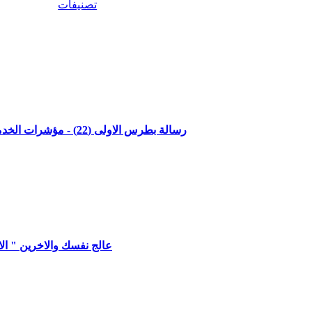
تصنيفات
"رسالة بطرس الاولى (22) - مؤشرات الخدمة الصحيحة - الاصحاح الرابع الاعداد 10- 11" مع القاضي جميل ناصر
عالج نفسك والاخرين " الايما