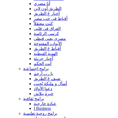
أنا مصري
الطريق أون لاين
أخبار عَ الطريق
أقباط فى حب مصر
كنت معتقلاً
العراق فى قلبى
كرسى الرئاسة
مصرى يعنى قبطى
الأبواب المفتوحة
أقباط عَ الطريق
الهوية القبطية
أخبار جريئة
أنت الحكم
برامج اجتماعية
يا رب أرحم
ضيف عَ الطريق
أسأل و مليكة يُجيب
دعوا الأولاد
خبرة ببلاش
برامج ثقافية
عيادة خارجية
I Business
برامج روحية تعليمية