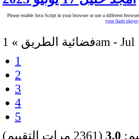
Please enable Java Script in your browser or use a different browse
your flash player
1am - Jul 19, 202
1
2
3
4
5
يم:
3.0
(2361 مرات التقييم)