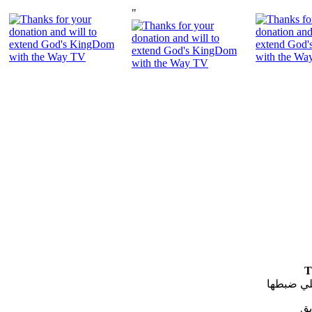
"
T
لي ضبطها
يق