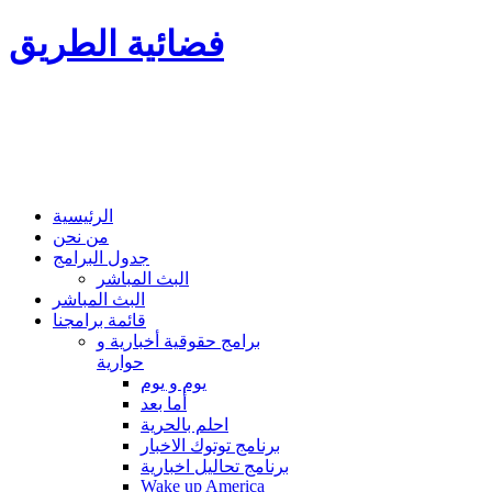
فضائية الطريق
الرئيسية
من نحن
جدول البرامج
البث المباشر
البث المباشر
قائمة برامجنا
برامج حقوقية أخبارية و
حوارية
يوم و يوم
أما بعد
احلم بالحرية
برنامج توتوك الاخبار
برنامج تحاليل اخبارية
Wake up America