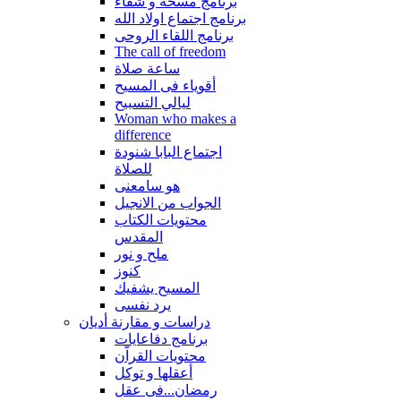
برنامج مسحة و شفاء
برنامج اجتماع اولاد الله
برنامج اللقاء الروحى
The call of freedom
ساعة صلاة
أقوياء فى المسيح
ليالي التسبيح
Woman who makes a
difference
اجتماع البابا شنودة
للصلاة
هو سامعنى
الجواب من الانجيل
محتويات الكتاب
المقدس
ملح و نور
كنوز
المسيح يشفيك
يرد نفسى
دراسات و مقارنة أديان
برنامج دفاعايات
محتويات القراّن
أعقلها و توكل
رمضان...فى عقل