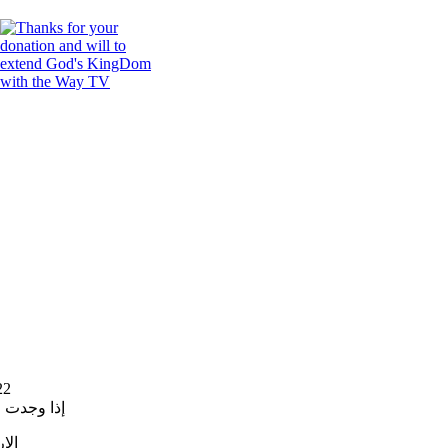
22
إذا وجدت 
الا