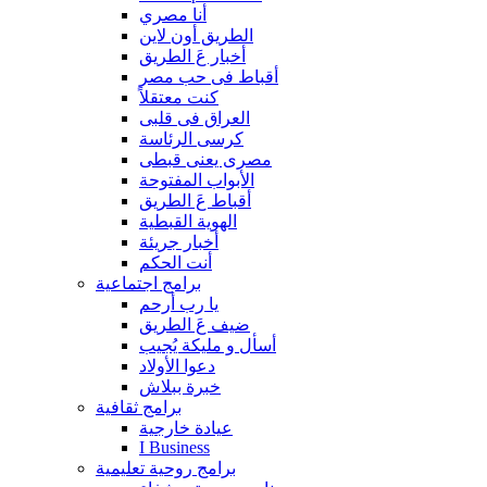
أنا مصري
الطريق أون لاين
أخبار عَ الطريق
أقباط فى حب مصر
كنت معتقلاً
العراق فى قلبى
كرسى الرئاسة
مصرى يعنى قبطى
الأبواب المفتوحة
أقباط عَ الطريق
الهوية القبطية
أخبار جريئة
أنت الحكم
برامج اجتماعية
يا رب أرحم
ضيف عَ الطريق
أسأل و مليكة يُجيب
دعوا الأولاد
خبرة ببلاش
برامج ثقافية
عيادة خارجية
I Business
برامج روحية تعليمية