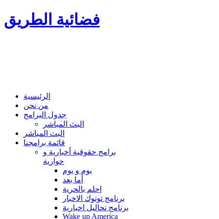
فضائية الطريق
الرئيسية
من نحن
جدول البرامج
البث المباشر
البث المباشر
قائمة برامجنا
برامج حقوقية أخبارية و
حوارية
يوم و يوم
أما بعد
احلم بالحرية
برنامج توتوك الاخبار
برنامج تحاليل اخبارية
Wake up America