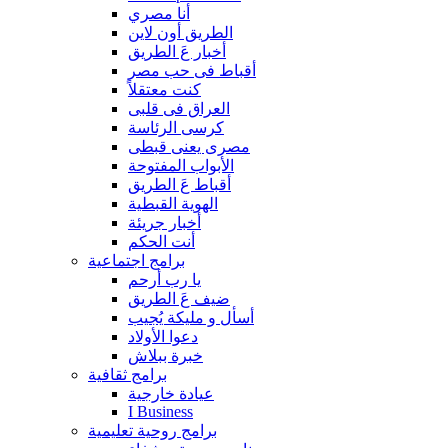
أنا مصري
الطريق أون لاين
أخبار عَ الطريق
أقباط فى حب مصر
كنت معتقلاً
العراق فى قلبى
كرسى الرئاسة
مصرى يعنى قبطى
الأبواب المفتوحة
أقباط عَ الطريق
الهوية القبطية
أخبار جريئة
أنت الحكم
برامج اجتماعية
يا رب أرحم
ضيف عَ الطريق
أسأل و مليكة يُجيب
دعوا الأولاد
خبرة ببلاش
برامج ثقافية
عيادة خارجية
I Business
برامج روحية تعليمية