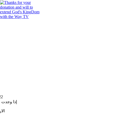
22
إذا وجدت 
الا