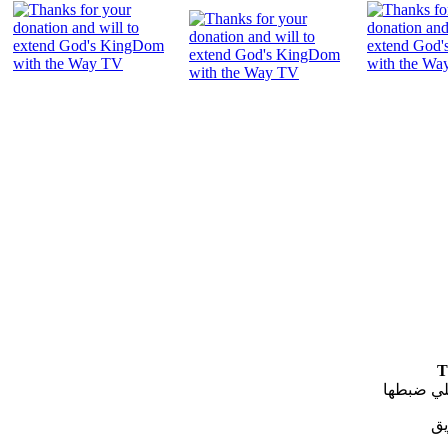
"
T
لي ضبطها
يق