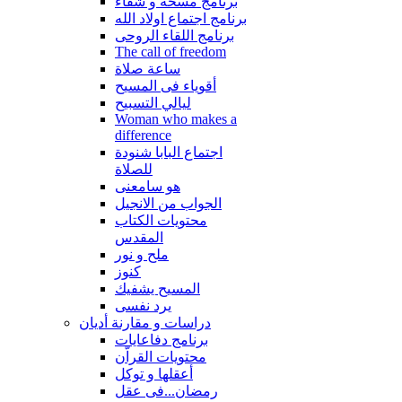
برنامج مسحة و شفاء
برنامج اجتماع اولاد الله
برنامج اللقاء الروحى
The call of freedom
ساعة صلاة
أقوياء فى المسيح
ليالي التسبيح
Woman who makes a
difference
اجتماع البابا شنودة
للصلاة
هو سامعنى
الجواب من الانجيل
محتويات الكتاب
المقدس
ملح و نور
كنوز
المسيح يشفيك
يرد نفسى
دراسات و مقارنة أديان
برنامج دفاعايات
محتويات القراّن
أعقلها و توكل
رمضان...فى عقل