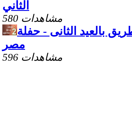
الثاني
580 مشاهدات
ريق بالعيد الثانى - حفلة
مصر
596 مشاهدات