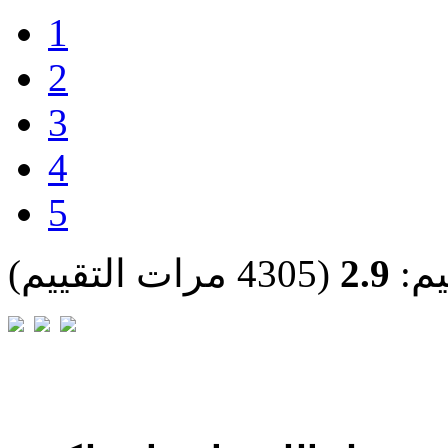
1
2
3
4
5
يم:
2.9
(4305 مرات التقييم)