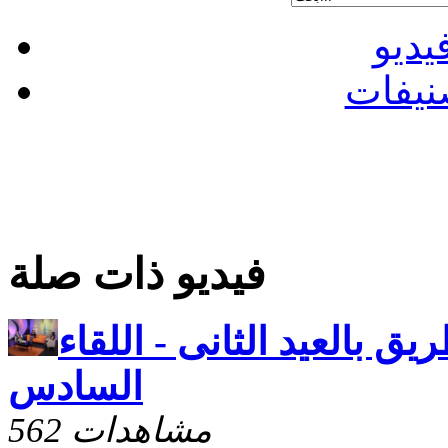
يديو
نيفات
فيديو ذات صلة
يق بالعيد الثانى - اللقاء
السادس
562 مشاهدات