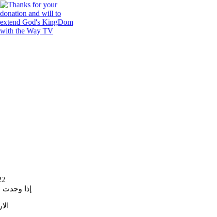
22
إذا وجدت 
الا