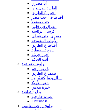
أنا مصري
الطريق أون لاين
أخبار عَ الطريق
أقباط فى حب مصر
كنت معتقلاً
العراق فى قلبى
كرسى الرئاسة
مصرى يعنى قبطى
الأبواب المفتوحة
أقباط عَ الطريق
الهوية القبطية
أخبار جريئة
أنت الحكم
برامج اجتماعية
يا رب أرحم
ضيف عَ الطريق
أسأل و مليكة يُجيب
دعوا الأولاد
خبرة ببلاش
برامج ثقافية
عيادة خارجية
I Business
برامج روحية تعليمية