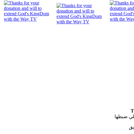
"
T
لي ضبطها
يق