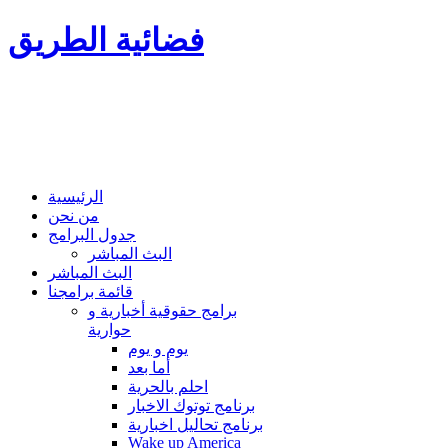
فضائية الطريق
الرئيسية
من نحن
جدول البرامج
البث المباشر
البث المباشر
قائمة برامجنا
برامج حقوقية أخبارية و
حوارية
يوم و يوم
أما بعد
احلم بالحرية
برنامج توتوك الاخبار
برنامج تحاليل اخبارية
Wake up America