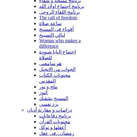
برنامج مسحة و شفاء
برنامج اجتماع اولاد الله
برنامج اللقاء الروحى
The call of freedom
ساعة صلاة
أقوياء فى المسيح
ليالي التسبيح
Woman who makes a
difference
اجتماع البابا شنودة
للصلاة
هو سامعنى
الجواب من الانجيل
محتويات الكتاب
المقدس
ملح و نور
كنوز
المسيح يشفيك
يرد نفسى
دراسات و مقارنة أديان
برنامج دفاعايات
محتويات القراّن
أعقلها و توكل
رمضان...فى عقل