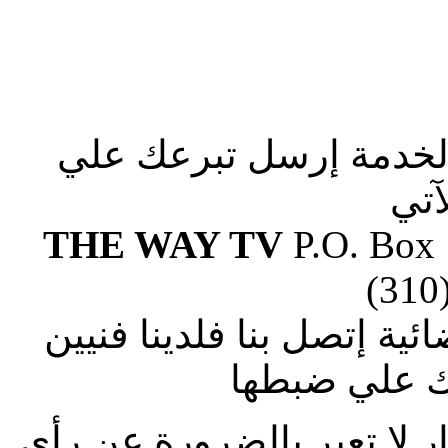
الخدمة إرسل تبرعك علي
آتي
THE WAY TV
P.O. Box
(310
ة إتصل بنا فلدينا فنيين
 علي ضبطها
ار لا تعبر بالضرورة عن رأى