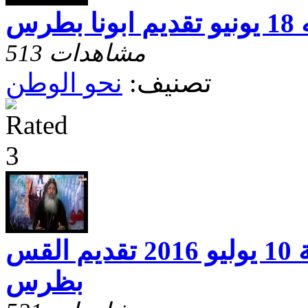
رس
513 مشاهدات
تصنيف:
نحو الوطن
نحو الوطن حلقة 10 يوليو 2016 تقديم القس
بظرس