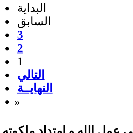
البداية
السابق
3
2
1
التالي
النهايــة
»
 عمل الله و امتداد ملكوته