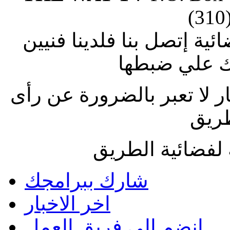
(310
ة إتصل بنا فلدينا فنيين
 علي ضبطها
ار لا تعبر بالضرورة عن رأى
طريق
لفضائية الطريق
شارك ببرامجك
اخر الاخبار
انضم الى فريق العمل