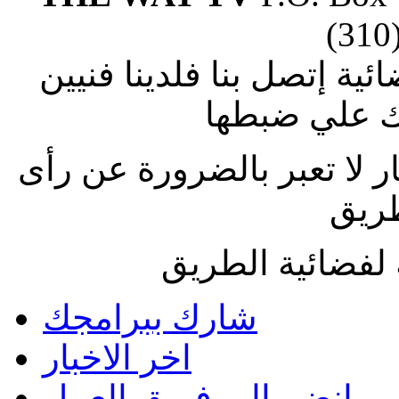
(310
ة إتصل بنا فلدينا فنيين
 علي ضبطها
ار لا تعبر بالضرورة عن رأى
طريق
لفضائية الطريق
شارك ببرامجك
اخر الاخبار
انضم الى فريق العمل